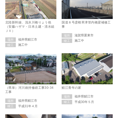
北陸新幹線、浅水川橋りょう他
国道８号彦根草津管内橋梁補修工
（安藤ハザマ・日本土建・清水組
事
ＪＶ）
滋賀県栗東市
場所
福井県鯖江市
場所
施工中
竣工
施工中
竣工
（県単）河川維持修繕工事30-34
鯖江青年の家
工事
福井県鯖江市
場所
福井県鯖江市
場所
平成30年５月
竣工
平成31年４月
竣工