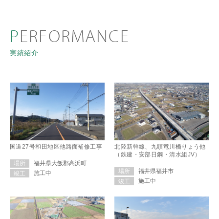
PERFORMANCE
実績紹介
国道27号和田地区他路面補修工事
北陸新幹線、九頭竜川橋りょう他
（鉄建・安部日鋼・清水組JV）
福井県大飯郡高浜町
場所
福井県福井市
場所
施工中
竣工
施工中
竣工