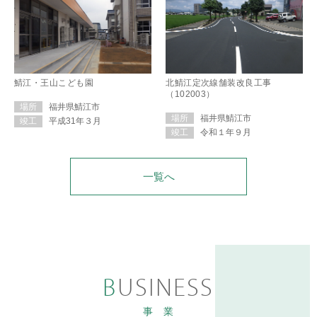
鯖江・王山こども園
北鯖江定次線舗装改良工事
（102003）
福井県鯖江市
場所
福井県鯖江市
場所
平成31年３月
竣工
令和１年９月
竣工
一覧へ
BUSINESS
事 業