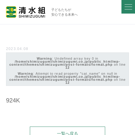
子どもたちが
安心できる未来へ
2023.04.08
Warning
: Undefined array key 0 in
/home/shimizugumi/shimizugumi.co.jp/public_html/wp-
content/themes/shimizugumi/post-formats/format.php
on line
12
Warning
: Attempt to read property "cat_name" on null in
/home/shimizugumi/shimizugumi.co.jp/public_html/wp-
content/themes/shimizugumi/post-formats/format.php
on line
12
924K
一覧へ戻る