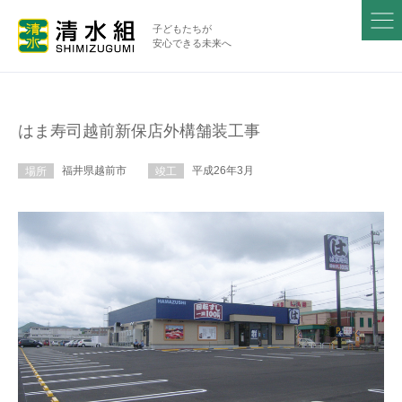
子どもたちが
安心できる未来へ
はま寿司越前新保店外構舗装工事
福井県越前市
平成26年3月
場所
竣工