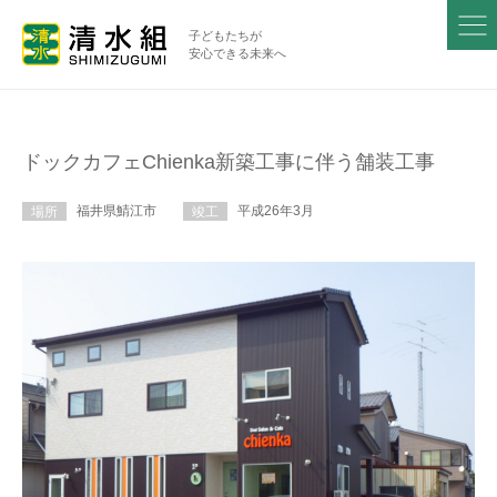
子どもたちが
安心できる未来へ
ドックカフェChienka新築工事に伴う舗装工事
福井県鯖江市
平成26年3月
場所
竣工