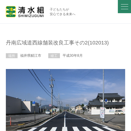
子どもたちが
安心できる未来へ
丹南広域道西線舗装改良工事その2(102013)
福井県鯖江市
平成30年8月
場所
竣工