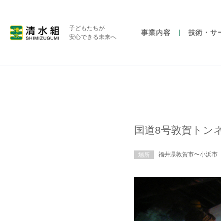
子どもたちが
事業内容
技術・サ
安心できる未来へ
国道8号敦賀トン
福井県敦賀市〜小浜市
場所