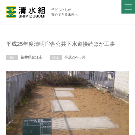
子どもたちが
安心できる未来へ
平成25年度清明宿舎公共下水道接続ほか工事
福井県鯖江市
平成26年3月
場所
竣工