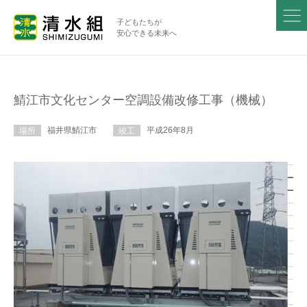
子どもたちが
安心できる未来へ
鯖江市文化センター空調設備改修工事（機械）
福井県鯖江市
平成26年8月
場所
竣工