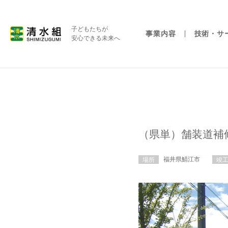
子どもたちが
事業内容
技術・サ
安心できる未来へ
（県単）舗装道補
福井県鯖江市
場所
竣