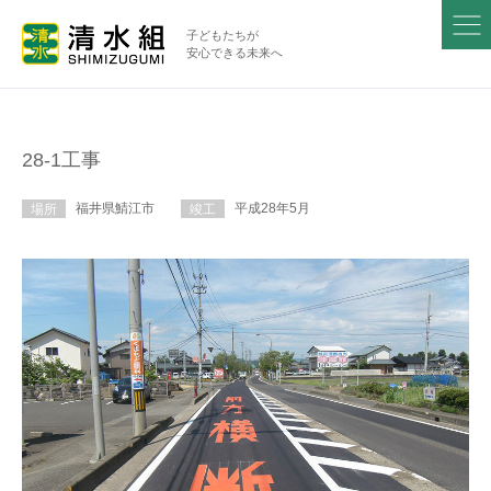
子どもたちが
安心できる未来へ
28-1工事
福井県鯖江市
平成28年5月
場所
竣工